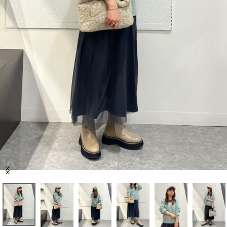
セール商品
スタイリング
特集
NEWS
ブランド一覧
店舗検索
Item
サイズガイド
1
of
6
ご利用ガイド/ヘルプ