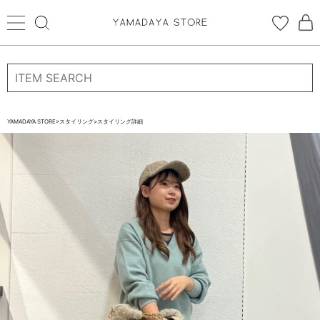
ログイン
新規会員登録
お気に入り登録
YAMADAYA STORE
>
スタイリング
>
スタイリング詳細
お気に入り
ログイン
CATEGORYから探す
STORE BRAND・LABELから探す
すべての商品
新着商品
予約商品