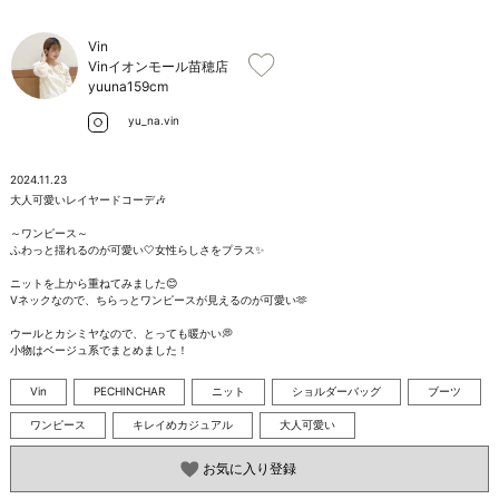
お問い合わせ
Vin
Vinイオンモール苗穂店
yuuna
159cm
yu_na.vin
2024.11.23
大人可愛いレイヤードコーデ🎶

～ワンピース～

ふわっと揺れるのが可愛い🤍女性らしさをプラス✨️

ニットを上から重ねてみました😊

Vネックなので、ちらっとワンピースが見えるのが可愛い🫶

ウールとカシミヤなので、とっても暖かい💭

小物はベージュ系でまとめました！
Vin
PECHINCHAR
ニット
ショルダーバッグ
ブーツ
ワンピース
キレイめカジュアル
大人可愛い
お気に入り登録