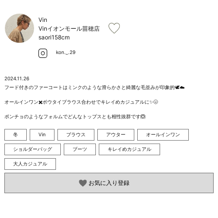
お問い合わせ
Vin
Vinイオンモール苗穂店
saori
158cm
kon._.29
2024.11.26
フード付きのファーコートはミンクのような滑らかさと綺麗な毛並みが印象的🕊️☁️

オールインワン✖️ボウタイブラウス合わせでキレイめカジュアルに✨🌝

ポンチョのようなフォルムでどんなトップスとも相性抜群です🙆
冬
Vin
ブラウス
アウター
オールインワン
ショルダーバッグ
ブーツ
キレイめカジュアル
大人カジュアル
お気に入り登録