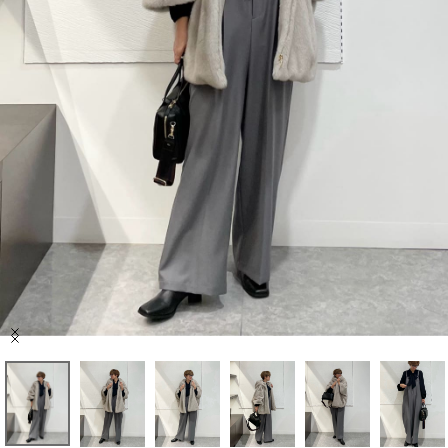
セール商品
スタイリング
特集
NEWS
ブランド一覧
店舗検索
Item
サイズガイド
1
of
9
ご利用ガイド/ヘルプ