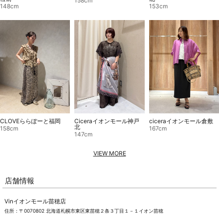
158cm
148cm
153cm
CLOVEららぽーと福岡
Ciceraイオンモール神戸
ciceraイオンモール倉敷
北
158cm
167cm
147cm
VIEW MORE
店舗情報
Vinイオンモール苗穂店
住所：〒0070802 北海道札幌市東区東苗穂２条３丁目１－１イオン苗穂