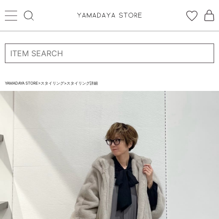
ログイン
新規会員登録
お気に入り登録
YAMADAYA STORE
>
スタイリング
>
スタイリング詳細
お気に入り
ログイン
CATEGORYから探す
STORE BRAND・LABELから探す
すべての商品
新着商品
予約商品