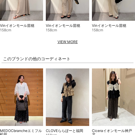
Vinイオンモール苗穂
Vinイオンモール苗穂
Vinイオンモール苗穂
158cm
158cm
158cm
VIEW MORE
このブランドの他のコーディネート
CLOVEららぽーと福岡
MEDOCbrancheエミフル
Ciceraイオンモール神戸
松前
北