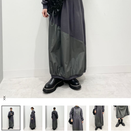
セール商品
スタイリング
特集
NEWS
ブランド一覧
店舗検索
Item
サイズガイド
1
of
7
ご利用ガイド/ヘルプ