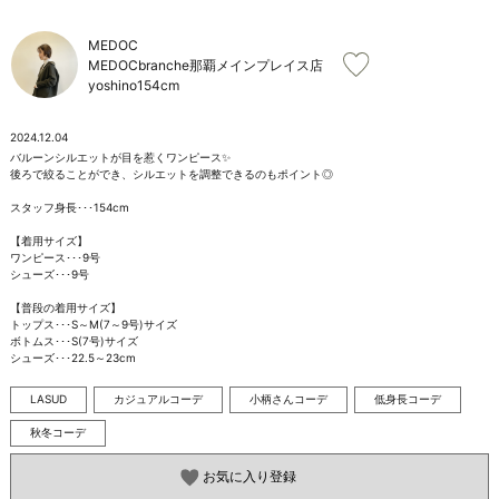
お問い合わせ
MEDOC
MEDOCbranche那覇メインプレイス店
yoshino
154cm
2024.12.04
バルーンシルエットが目を惹くワンピース✨

後ろで絞ることができ、シルエットを調整できるのもポイント◎

スタッフ身長･･･154cm

【着用サイズ】

ワンピース･･･9号

シューズ･･･9号

【普段の着用サイズ】

トップス･･･S～M(7～9号)サイズ

ボトムス･･･S(7号)サイズ

シューズ･･･22.5～23cm
LASUD
カジュアルコーデ
小柄さんコーデ
低身長コーデ
秋冬コーデ
お気に入り登録