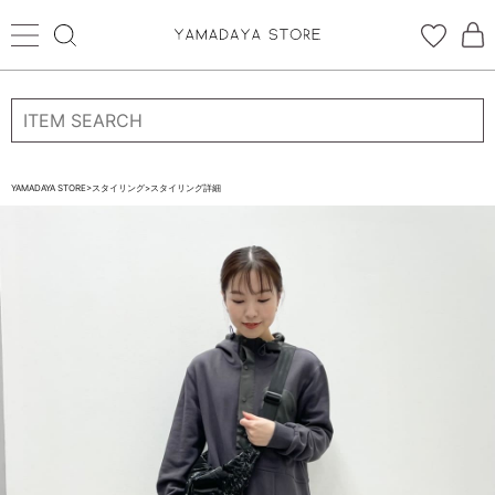
ログイン
新規会員登録
お気に入り登録
YAMADAYA STORE
>
スタイリング
>
スタイリング詳細
お気に入り
ログイン
CATEGORYから探す
STORE BRAND・LABELから探す
すべての商品
新着商品
予約商品