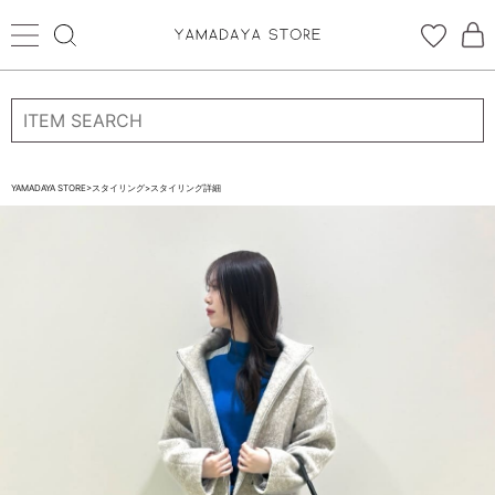
ログイン
新規会員登録
お気に入り登録
YAMADAYA STORE
>
スタイリング
>
スタイリング詳細
お気に入り
ログイン
CATEGORYから探す
STORE BRAND・LABELから探す
すべての商品
新着商品
予約商品