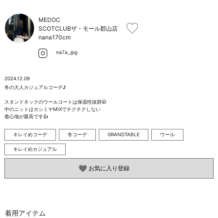
お問い合わせ
MEDOC
SCOTCLUBザ・モール郡山店
nana
170cm
na7a_jpg
2024.12.09
冬の大人カジュアルコーデ♪

スタンドネックのウールコートは保温性抜群🧥

中のニットはカシミヤMIXでチクチクしない

着心地が最高です👍
キレイめコーデ
冬コーデ
GRANDTABLE
ウール
キレイめカジュアル
お気に入り登録
着用アイテム