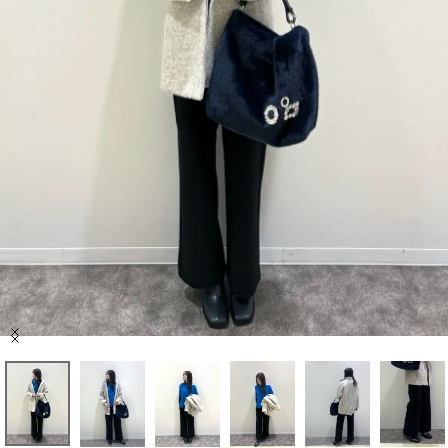
セール商品
スタイリング
特集
NEWS
ブランド一覧
店舗検索
Item
サイズガイド
1
of
6
ご利用ガイド/ヘルプ