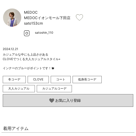
お問い合わせ
MEDOC
MEDOCイオンモール下田店
sato
153cm
satoshin_110
2024.12.21
カジュアルな中にも上品さがある

CLOVEでつくる大人カジュアルスタイル⭐︎

インナーのブルーがポイントです！🫐
冬コーデ
CLOVE
コート
低身長コーデ
大人カジュアル
カジュアルコーデ
お気に入り登録
着用アイテム