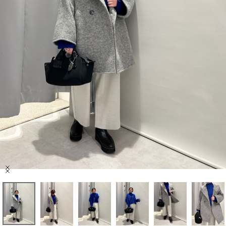
セール商品
スタイリング
特集
NEWS
ブランド一覧
店舗検索
Item
サイズガイド
1
of
8
ご利用ガイド/ヘルプ