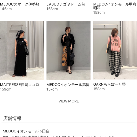
MEDOCスマーク伊勢崎
LASUDナゴヤドーム前
MEDOCイオンモール甲府
昭和
146cm
168cm
158cm
GARNららぽーと堺
MAITRESSE長岡ココロ
MEDOCイオンモール高岡
158cm
159cm
157cm
VIEW MORE
店舗情報
MEDOCイオンモール下田店
住所：〒0392112 青森県上北郡おいらせ町中野平 ４０－１イオンモール下田１Ｆ