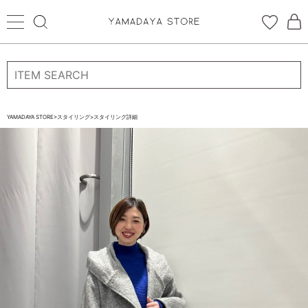
ログイン
新規会員登録
お気に入り登録
YAMADAYA STORE
>
スタイリング
>
スタイリング詳細
お気に入り
ログイン
CATEGORYから探す
STORE BRAND・LABELから探す
すべての商品
新着商品
予約商品