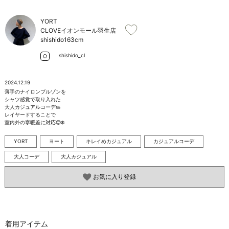
お問い合わせ
YORT
CLOVEイオンモール羽生店
shishido
163cm
shishido_cl
2024.12.19
薄手のナイロンブルゾンを

シャツ感覚で取り入れた

大人カジュアルコーデ👟

レイヤードすることで

室内外の寒暖差に対応😌❄️
YORT
ヨート
キレイめカジュアル
カジュアルコーデ
大人コーデ
大人カジュアル
お気に入り登録
着用アイテム