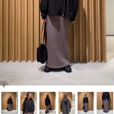
セール商品
スタイリング
特集
NEWS
ブランド一覧
店舗検索
Item
サイズガイド
1
of
9
ご利用ガイド/ヘルプ