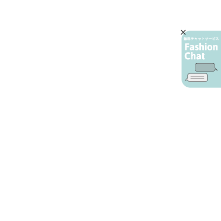
AIカスタマーサービス
プライバシーポリシー
ご利用ガイド
特定商取引に基づく表示
店舗検索
会社概要
お問い合わせ
YAMADAYA 公式アプリ