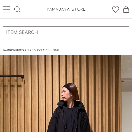
ログイン
新規会員登録
お気に入り登録
YAMADAYA STORE
>
スタイリング
>
スタイリング詳細
お気に入り
ログイン
CATEGORYから探す
STORE BRAND・LABELから探す
すべての商品
新着商品
予約商品