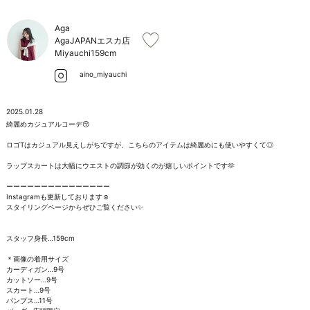
お問い合わせ
Aga
AgaJAPANエスカ店
Miyauchi
159cm
aino_miyauchi
2025.01.28
綺麗めカジュアルコーデ😚

ロゴTはカジュアル見えしがちですが、こちらのアイテムは綺麗めにも使いやすくて◎

ラップスカートは大幅にウエストの調節が効くのが嬉しいポイントです🫶

ーーーーーーーーーーーーーーー

Instagramも更新しております☺︎

スタイリングページからぜひご覧ください✨

スタッフ身長…159cm

＊画像の着用サイズ

カーディガン…9号

カットソー…9号

スカート…9号

パンプス…11号
