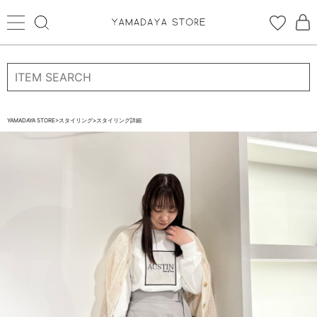
ログイン
新規会員登録
お気に入り登録
YAMADAYA STORE
>
スタイリング
>
スタイリング詳細
お気に入り
ログイン
CATEGORYから探す
STORE BRAND・LABELから探す
すべての商品
新着商品
予約商品