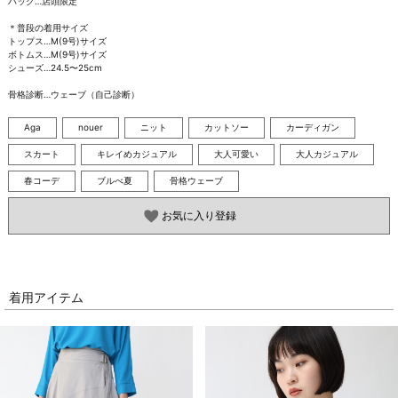
バッグ…店頭限定

＊普段の着用サイズ

トップス…M(9号)サイズ

ボトムス…M(9号)サイズ

シューズ…24.5〜25cm

骨格診断…ウェーブ（自己診断）
Aga
nouer
ニット
カットソー
カーディガン
スカート
キレイめカジュアル
大人可愛い
大人カジュアル
春コーデ
ブルべ夏
骨格ウェーブ
お気に入り登録
着用アイテム