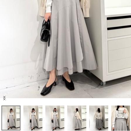
セール商品
スタイリング
特集
NEWS
ブランド一覧
店舗検索
Item
サイズガイド
1
of
7
ご利用ガイド/ヘルプ