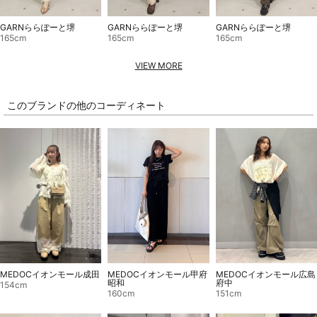
GARNららぽーと堺
GARNららぽーと堺
GARNららぽーと堺
165cm
165cm
165cm
VIEW MORE
このブランドの他のコーディネート
MEDOCイオンモール成田
MEDOCイオンモール甲府
MEDOCイオンモール広島
昭和
府中
154cm
160cm
151cm