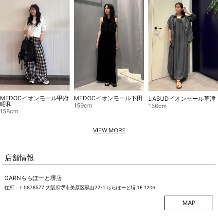
MEDOCイオンモール甲府
MEDOCイオンモール下田
LASUDイオンモール草津
昭和
159cm
156cm
158cm
VIEW MORE
店舗情報
GARNららぽーと堺店
住所：〒5878577 大阪府堺市美原区黒山22-1 ららぽーと堺 1F 1206
MAP