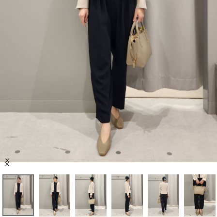
セール商品
スタイリング
特集
NEWS
ブランド一覧
店舗検索
Item
サイズガイド
1
of
6
ご利用ガイド/ヘルプ