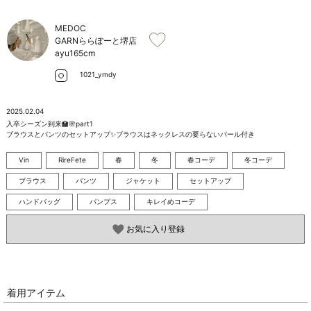
お問い合わせ
MEDOC
GARNららぽーと堺店
ayu
165cm
1021_ymdy
2025.02.04
入卒シーズン到来🏫🌸part1 

ブラウスとパンツのセットアップ✨ブラウスはネックレスの要らないパール付き
Vin
RireFete
春
冬
春コーデ
冬コーデ
ブラウス
パンツ
ジャケット
セットアップ
ハンドバッグ
パンプス
キレイめコーデ
お気に入り登録
着用アイテム