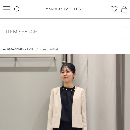
ログイン
新規会員登録
お気に入り登録
YAMADAYA STORE
>
スタイリング
>
スタイリング詳細
お気に入り
ログイン
CATEGORYから探す
STORE BRAND・LABELから探す
すべての商品
新着商品
予約商品