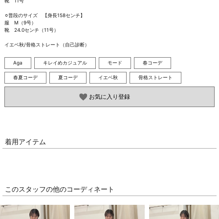
靴　11号

⚪︎普段のサイズ　【身長158センチ】

服　M（9号）

靴　24.0センチ（11号）

イエベ秋/骨格ストレート（自己診断）
Aga
キレイめカジュアル
モード
春コーデ
春夏コーデ
夏コーデ
イエベ秋
骨格ストレート
お気に入り登録
着用アイテム
このスタッフの他のコーディネート