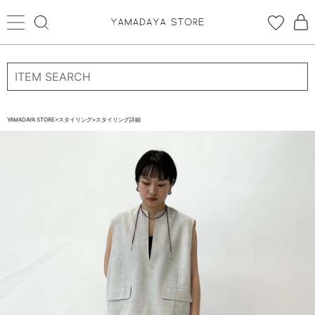
ログイン
新規会員登録
お気に入り登録
YAMADAYA STORE
>
スタイリング
>
スタイリング詳細
お気に入り
ログイン
CATEGORYから探す
STORE BRAND・LABELから探す
すべての商品
新着商品
予約商品