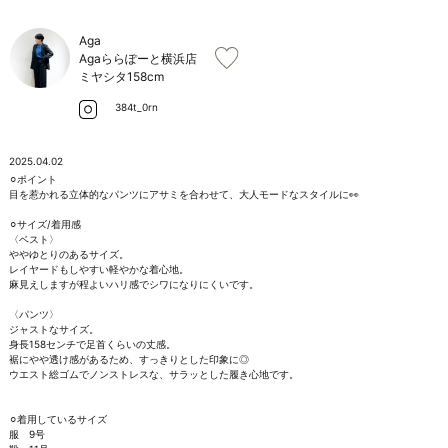
お問い合わせ
Aga
Agaららぽーと横浜店
ミヤシタ
158cm
384t_0rn
2025.04.02
⚪︎ポイント

目を惹かれる立体的なパンツにアサミを合わせて、大人モードなスタイルに👀

⚪︎サイズ/着用感

〈ベスト〉

ややゆとりのあるサイズ。

レイヤードもしやすい軽やかな着心地。

麻見えしますが程よいハリ感でシワになりにくいです。

〈パンツ〉

ジャストなサイズ。

身長158センチで足首くらいの丈感。

裾にやや透け感があるため、すっきりとした印象に◎

ウエスト総ゴムでノンストレスな、サラッとした履き心地です。

⚪︎着用しているサイズ

服　9号
