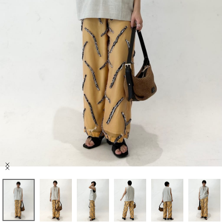
セール商品
スタイリング
特集
NEWS
ブランド一覧
店舗検索
Item
サイズガイド
1
of
10
ご利用ガイド/ヘルプ