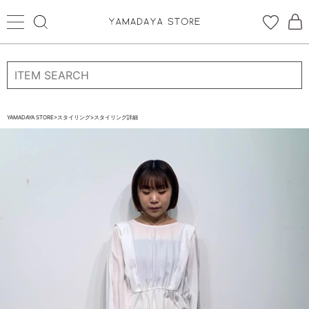
ログイン
新規会員登録
お気に入り登録
YAMADAYA STORE
>
スタイリング
>
スタイリング詳細
お気に入り
ログイン
CATEGORYから探す
STORE BRAND・LABELから探す
すべての商品
新着商品
予約商品