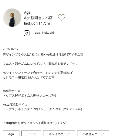
お問い合わせ
Aga
Aga静岡セノバ店
Inokuchi
147cm
aga_inokuchi
2025.02.17
デザインブラウスは1枚でも華やか見えする便利アイテム◎

ウエスト部分ゴムになっており、着心地も楽チンです。

ホワイトワントーンで合わせ、トレンチを羽織れば

セレモニー用途にもぴったりですよ🌸

⚪︎着用サイズ

トップス9号/ボトムス9号/シューズ7号

⚪︎staff通常サイズ

トップス、ボトムス7~9号/シューズ7~9号（23~23.5cm）

……………………………………

Instagramもぜひチェックお願いいたします♡
Aga
アーガ
キレイめコーデ
小柄さんコーデ