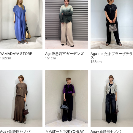
Aga＋ｓたまプラーザテラ
YAMADAYA STORE
Aga阪急西宮ガーデンズ
ス
162cm
151cm
158cm
Aga+新静岡セノバ
ららぽーとTOKYO-BAY
Aga+新静岡セノバ