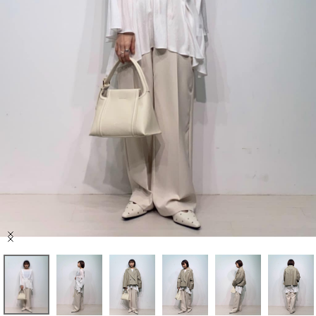
セール商品
スタイリング
特集
NEWS
ブランド一覧
店舗検索
Item
サイズガイド
1
of
7
ご利用ガイド/ヘルプ