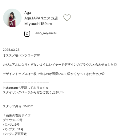
お問い合わせ
Aga
AgaJAPANエスカ店
Miyauchi
159cm
aino_miyauchi
2025.03.28
オススメ柄パンツコーデ🐼

カジュアルになりすぎないようにレイヤードデザインのブラウスと合わせました◎

デザイントップスは一枚で着るのが可愛いので暖かくなってきた今ぜひ🤭

ーーーーーーーーーーーーーーー

Instagramも更新しております☺︎

スタイリングページからぜひご覧ください✨

スタッフ身長…159cm

＊画像の着用サイズ

ブラウス…9号

パンツ…9号

パンプス…11号

バッグ…店頭限定
