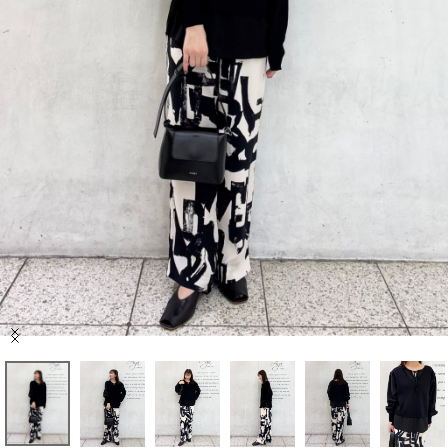
セール商品
スタイリング
特集
NEWS
ブランド一覧
店舗検索
Item
サイズガイド
1
of
7
ご利用ガイド/ヘルプ