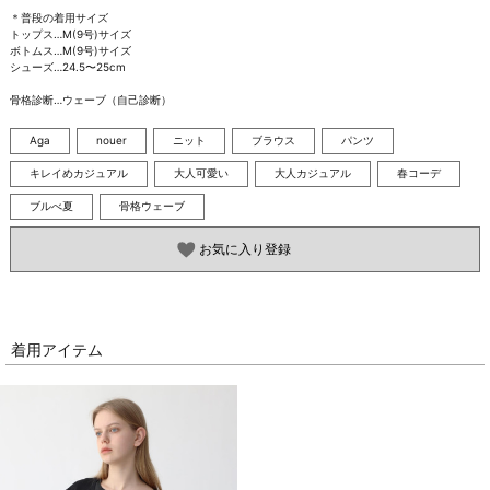
＊普段の着用サイズ

トップス…M(9号)サイズ

ボトムス…M(9号)サイズ

シューズ…24.5〜25cm

骨格診断…ウェーブ（自己診断）
Aga
nouer
ニット
ブラウス
パンツ
キレイめカジュアル
大人可愛い
大人カジュアル
春コーデ
ブルべ夏
骨格ウェーブ
お気に入り登録
着用アイテム