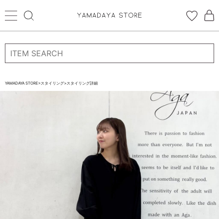
ログイン
新規会員登録
お気に入り登録
YAMADAYA STORE
>
スタイリング
>
スタイリング詳細
お気に入り
ログイン
CATEGORYから探す
STORE BRAND・LABELから探す
すべての商品
新着商品
予約商品