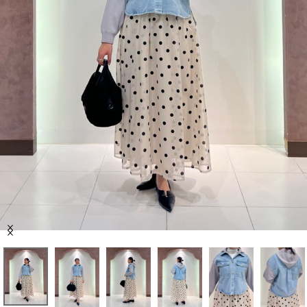
セール商品
スタイリング
特集
NEWS
ブランド一覧
店舗検索
Item
サイズガイド
1
of
7
ご利用ガイド/ヘルプ