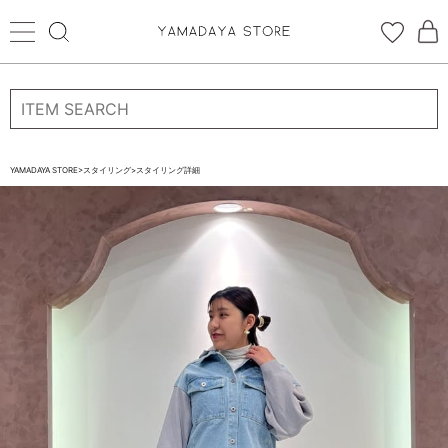
ログイン
新規会員登録
お気に入り登録
YAMADAYA STORE
>
スタイリング
>
スタイリング詳細
お気に入り
ログイン
CATEGORYから探す
STORE BRAND・LABELから探す
すべての商品
新着商品
予約商品