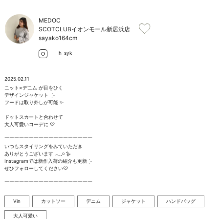
お問い合わせ
MEDOC
SCOTCLUBイオンモール新居浜店
sayako
164cm
_h_syk
2025.02.11
ニット×デニム が目をひく

デザインジャケット   ̖́-

フードは取り外しが可能 ✨️

ドットスカートと合わせて

大人可愛いコーデに ♡

￣￣￣￣￣￣￣￣￣￣￣￣￣￣￣￣￣￣

いつもスタイリングをみていただき

ありがとうございます 𓂃𓈒𓏸︎︎︎︎ 🪿

Instagramでは新作入荷の紹介も更新  ̖́-

ぜひフォローしてください♡

￣￣￣￣￣￣￣￣￣￣￣￣￣￣￣￣￣￣
Vin
カットソー
デニム
ジャケット
ハンドバッグ
大人可愛い