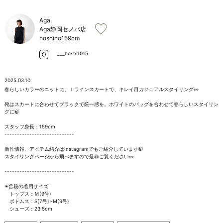
お問い合わせ
Aga
Aga静岡セノバ店
hoshino
159cm
___hoshi1015
2025.03.10
春らしいカラーのニットに、Ｉラインスカートで、キレイ目カジュアルスタイリング👀

靴はスカートに合わせてブラックで統一感を。ホワイトのバッグを合わせて春らしいスタイリン
グに🍃

スタッフ身長：159cm

----------------------------

新作情報、アイテム紹介はInstagramでもご紹介しています🍃

スタイリングページから飛べますので是非ご覧ください👀

----------------------------

✴︎普段の着用サイズ

　トップス：Ｍ(9号)

　ボトムス：S(7号)~M(9号)

　シューズ：23.5cm