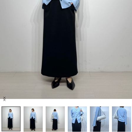
セール商品
スタイリング
特集
NEWS
ブランド一覧
店舗検索
Item
サイズガイド
1
of
9
ご利用ガイド/ヘルプ