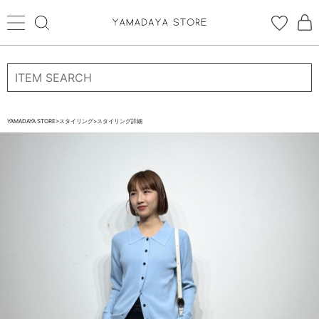
ログイン
新規会員登録
お気に入り登録
YAMADAYA STORE
>
スタイリング
>
スタイリング詳細
お気に入り
ログイン
CATEGORYから探す
STORE BRAND・LABELから探す
すべての商品
新着商品
予約商品