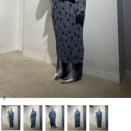
セール商品
スタイリング
特集
NEWS
ブランド一覧
店舗検索
Item
サイズガイド
1
of
5
ご利用ガイド/ヘルプ