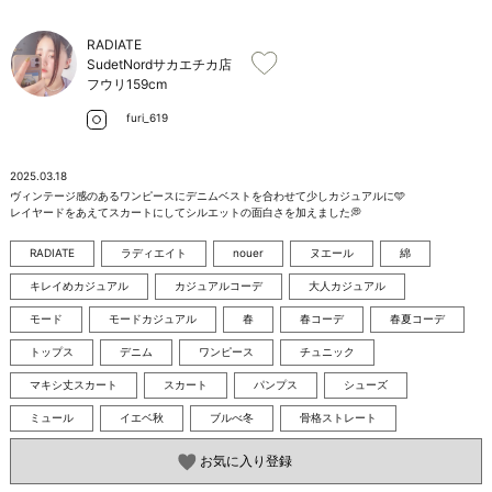
お問い合わせ
RADIATE
SudetNordサカエチカ店
フウリ
159cm
furi_619
2025.03.18
ヴィンテージ感のあるワンピースにデニムベストを合わせて少しカジュアルに🩵

レイヤードをあえてスカートにしてシルエットの面白さを加えました💭
RADIATE
ラディエイト
nouer
ヌエール
綿
キレイめカジュアル
カジュアルコーデ
大人カジュアル
モード
モードカジュアル
春
春コーデ
春夏コーデ
トップス
デニム
ワンピース
チュニック
マキシ丈スカート
スカート
パンプス
シューズ
ミュール
イエベ秋
ブルべ冬
骨格ストレート
お気に入り登録