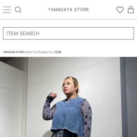
ログイン
新規会員登録
お気に入り登録
YAMADAYA STORE
>
スタイリング
>
スタイリング詳細
お気に入り
ログイン
CATEGORYから探す
STORE BRAND・LABELから探す
すべての商品
新着商品
予約商品