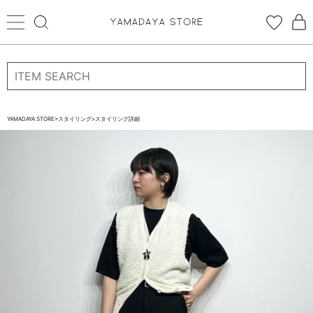
ログイン
新規会員登録
お気に入り登録
YAMADAYA STORE
>
スタイリング
>
スタイリング詳細
お気に入り
ログイン
CATEGORYから探す
STORE BRAND・LABELから探す
すべての商品
新着商品
予約商品