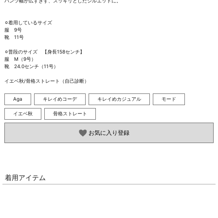
パンツ幅が広すぎず、スッキリとしたシルエットに。

⚪︎着用しているサイズ

服　9号

靴　11号

⚪︎普段のサイズ　【身長158センチ】

服　M（9号）

靴　24.0センチ（11号）

イエベ秋/骨格ストレート（自己診断）
Aga
キレイめコーデ
キレイめカジュアル
モード
イエベ秋
骨格ストレート
お気に入り登録
着用アイテム