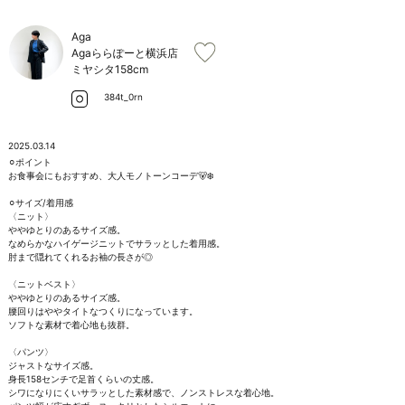
お問い合わせ
Aga
Agaららぽーと横浜店
ミヤシタ
158cm
384t_0rn
2025.03.14
⚪︎ポイント

お食事会にもおすすめ、大人モノトーンコーデ🐻‍❄️

⚪︎サイズ/着用感

〈ニット〉

ややゆとりのあるサイズ感。

なめらかなハイゲージニットでサラッとした着用感。

肘まで隠れてくれるお袖の長さが◎

〈ニットベスト〉

ややゆとりのあるサイズ感。

腰回りはややタイトなつくりになっています。

ソフトな素材で着心地も抜群。

〈パンツ〉

ジャストなサイズ感。

身長158センチで足首くらいの丈感。

シワになりにくいサラッとした素材感で、ノンストレスな着心地。
