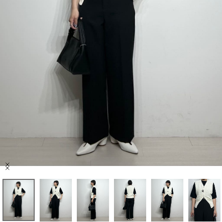
セール商品
スタイリング
特集
NEWS
ブランド一覧
店舗検索
Item
サイズガイド
1
of
10
ご利用ガイド/ヘルプ