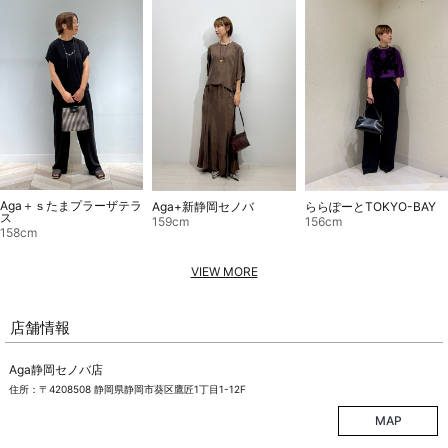
Aga＋ｓたまプラーザテラ
Aga+新静岡セノバ
ららぽーとTOKYO-BAY
ス
159cm
156cm
158cm
VIEW MORE
店舗情報
Aga静岡セノバ店
住所：〒4208508 静岡県静岡市葵区鷹匠1丁目1-12F
MAP