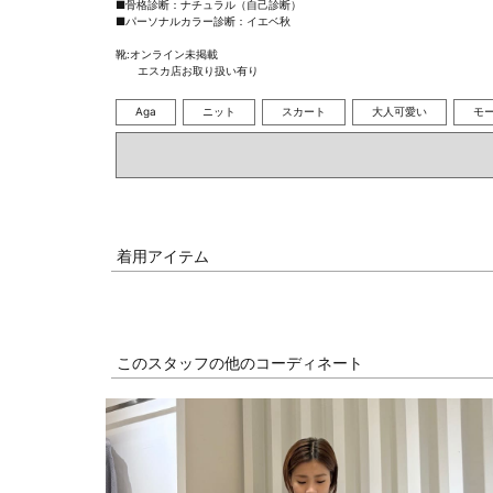
■骨格診断：ナチュラル（自己診断）

■パーソナルカラー診断：イエベ秋

靴:オンライン未掲載

　　エスカ店お取り扱い有り
Aga
ニット
スカート
大人可愛い
モ
着用アイテム
このスタッフの他のコーディネート