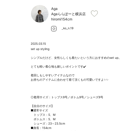
Aga
Agaららぽーと横浜店
hiromi
154cm
_ko_n.19
2025.03.15
set up styling

シンプルだけど、女性らしくも着たいという方におすすめのset up。

とても軽い着心地も嬉しいポイントです✔️

着回しもしやすいアイテムなので

お持ちのアイテムに合わせて着て頂くもの可愛いですよ✨✨

◎着用サイズ：トップス9号／ボトム9号／シューズ9号

【自分のサイズ】

■通常サイズ

　トップス：S、M

　ボトムス：S、M

　シューズ：23～23.5cm

■身長：154cm
