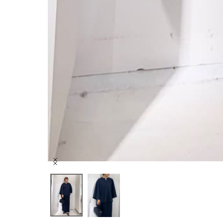
Item
1
of
2