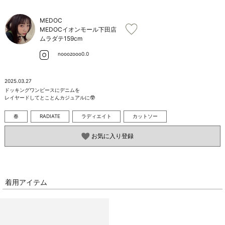
お問い合わせ
MEDOC
MEDOCイオンモール下田店
ムラダテ
159cm
nooozooo0.0
2025.03.27
ドッキングワンピースにデニムを

レイヤードしてとことんカジュアルに🥸
春
RADIATE
ラディエイト
カットソー
お気に入り登録
着用アイテム