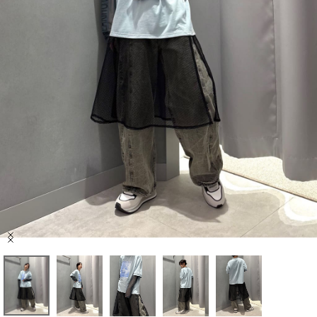
セール商品
スタイリング
特集
NEWS
ブランド一覧
店舗検索
Item
サイズガイド
1
of
5
ご利用ガイド/ヘルプ