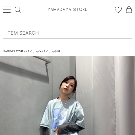
ログイン
新規会員登録
お気に入り登録
YAMADAYA STORE
>
スタイリング
>
スタイリング詳細
お気に入り
ログイン
CATEGORYから探す
STORE BRAND・LABELから探す
すべての商品
新着商品
予約商品