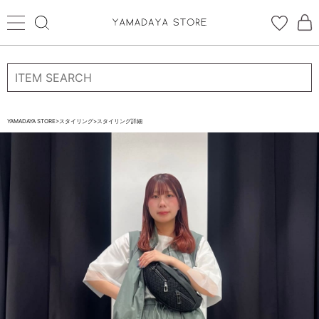
ログイン
新規会員登録
お気に入り登録
YAMADAYA STORE
>
スタイリング
>
スタイリング詳細
お気に入り
ログイン
CATEGORYから探す
STORE BRAND・LABELから探す
すべての商品
新着商品
予約商品