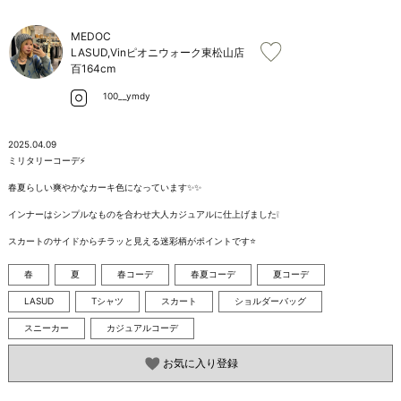
お問い合わせ
MEDOC
LASUD,Vinピオニウォーク東松山店
百
164cm
100__ymdy
2025.04.09
ミリタリーコーデ⚡️

春夏らしい爽やかなカーキ色になっています✨️✨️

インナーはシンプルなものを合わせ大人カジュアルに仕上げました❕

スカートのサイドからチラッと見える迷彩柄がポイントです⭐️
春
夏
春コーデ
春夏コーデ
夏コーデ
LASUD
Tシャツ
スカート
ショルダーバッグ
スニーカー
カジュアルコーデ
お気に入り登録