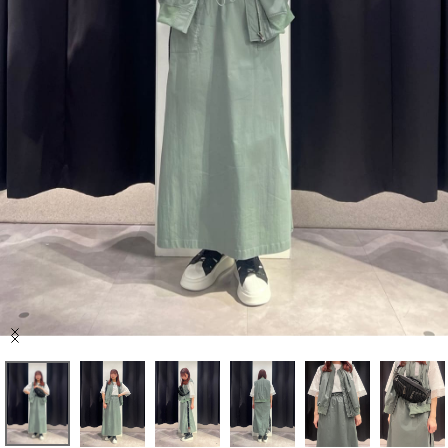
セール商品
スタイリング
特集
NEWS
ブランド一覧
店舗検索
Item
サイズガイド
1
of
7
ご利用ガイド/ヘルプ