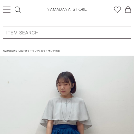
ログイン
新規会員登録
お気に入り登録
YAMADAYA STORE
>
スタイリング
>
スタイリング詳細
お気に入り
ログイン
CATEGORYから探す
STORE BRAND・LABELから探す
すべての商品
新着商品
予約商品