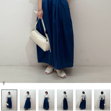
セール商品
スタイリング
特集
NEWS
ブランド一覧
店舗検索
Item
サイズガイド
1
of
8
ご利用ガイド/ヘルプ