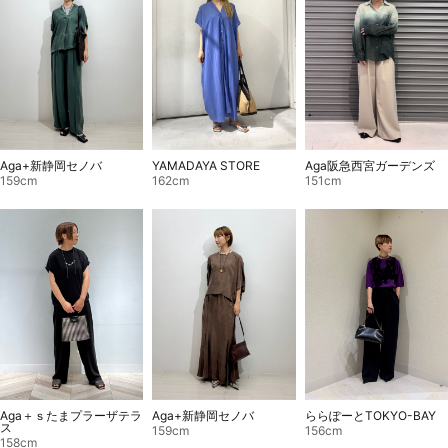
Aga+新静岡セノバ
YAMADAYA STORE
Aga阪急西宮ガーデンズ
159cm
162cm
151cm
Aga＋ｓたまプラーザテラ
Aga+新静岡セノバ
ららぽーとTOKYO-BAY
ス
159cm
156cm
158cm