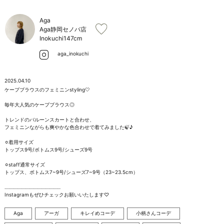
お問い合わせ
Aga
Aga静岡セノバ店
Inokuchi
147cm
aga_inokuchi
2025.04.10
ケープブラウスのフェミニンstyling🤍

毎年大人気のケープブラウス◎

トレンドのバルーンスカートと合わせ、

フェミニンながらも爽やかな色合わせで着てみました🍃♪

⚪︎着用サイズ

トップス9号/ボトムス9号/シューズ9号

⚪︎staff通常サイズ

トップス、ボトムス7~9号/シューズ7~9号（23~23.5cm）

……………………………………

Instagramもぜひチェックお願いいたします♡
Aga
アーガ
キレイめコーデ
小柄さんコーデ