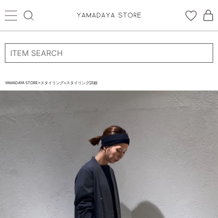
ログイン
新規会員登録
お気に入り登録
YAMADAYA STORE
>
スタイリング
>
スタイリング詳細
お気に入り
ログイン
CATEGORYから探す
STORE BRAND・LABELから探す
すべての商品
新着商品
予約商品