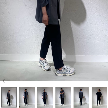
セール商品
スタイリング
特集
NEWS
ブランド一覧
店舗検索
Item
サイズガイド
1
of
10
ご利用ガイド/ヘルプ