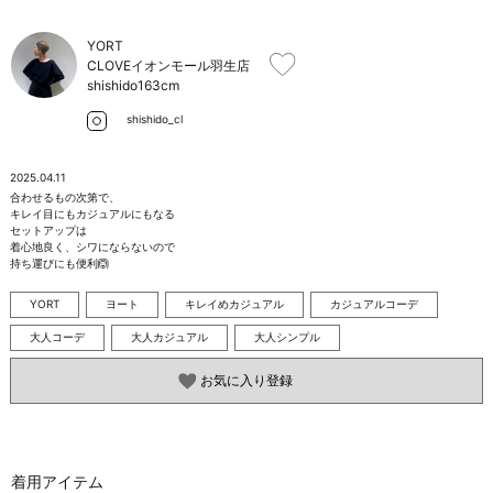
お問い合わせ
YORT
CLOVEイオンモール羽生店
shishido
163cm
shishido_cl
2025.04.11
合わせるもの次第で、

キレイ目にもカジュアルにもなる

セットアップは

着心地良く、シワにならないので

持ち運びにも便利🙆
YORT
ヨート
キレイめカジュアル
カジュアルコーデ
大人コーデ
大人カジュアル
大人シンプル
お気に入り登録
着用アイテム