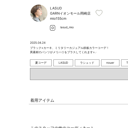
LASUD
GARNイオンモール岡崎店
mio
155cm
lasud_nko
2025.04.24
ブラック×カーキ、ミリタリーカジュアル鉄板カラーコーデ！

異素材のパンツがメリハリをプラスしてくれます⟡.·
夏コーデ
LASUD
ラシュッド
nouer
着用アイテム
このスタッフの他のコーディネート