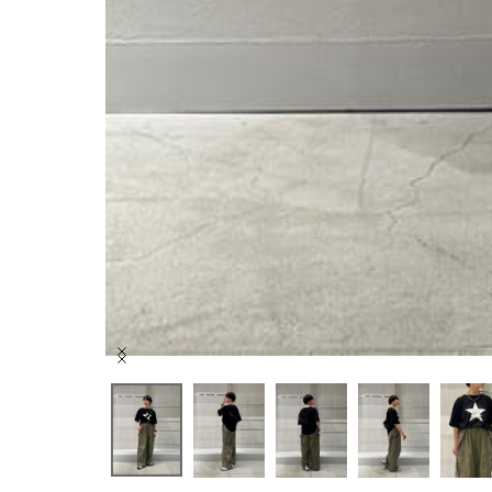
Item
1
of
9