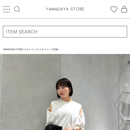
ログイン
新規会員登録
お気に入り登録
YAMADAYA STORE
>
スタイリング
>
スタイリング詳細
お気に入り
ログイン
CATEGORYから探す
STORE BRAND・LABELから探す
すべての商品
新着商品
予約商品