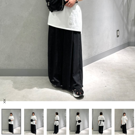
セール商品
スタイリング
特集
NEWS
ブランド一覧
店舗検索
Item
サイズガイド
1
of
9
ご利用ガイド/ヘルプ