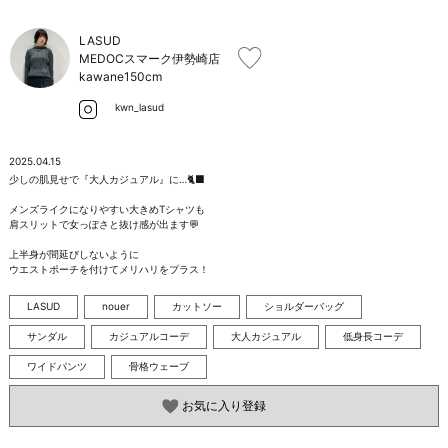
お問い合わせ
LASUD
MEDOCスマーク伊勢崎店
kawane
150cm
kwn_lasud
2025.04.15
少しの肌見せで『大人カジュアル』に…🐈‍⬛

メンズライクになりやすい大きめTシャツも

肩スリットで女っぽさと抜け感が出ます💬

上半身が間延びしないように

ウエストポーチを付けてメリハリをプラス！
LASUD
nouer
カットソー
ショルダーバッグ
サンダル
カジュアルコーデ
大人カジュアル
低身長コーデ
ワイドパンツ
骨格ウェーブ
お気に入り登録