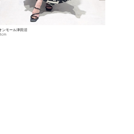
オンモール津田沼
3cm