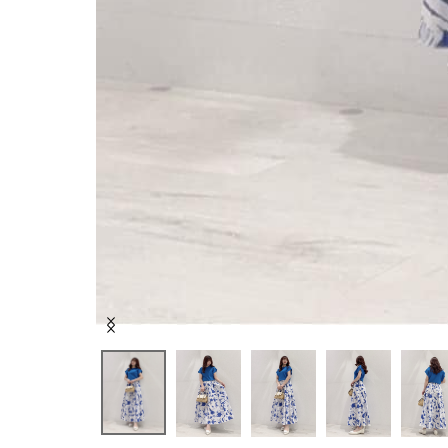
Item
1
of
5