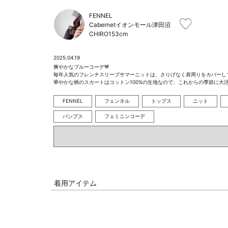
FENNEL
Cabernetイオンモール津田沼
CHIRO
153cm
2025.04.19
爽やかなブルーコーデ💙

毎年人気のフレンチスリーブサマーニットは、さりげなく肩周りをカバーしてく
華やかな柄のスカートはコットン100%の生地なので、これからの季節に大活
FENNEL
フェンネル
トップス
ニット
パンプス
フェミニンコーデ
着用アイテム