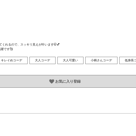
れるので、スッキリ見えが叶います🤭💕

躍です🥰
キレイめコーデ
大人コーデ
大人可愛い
小柄さんコーデ
低身長
お気に入り登録