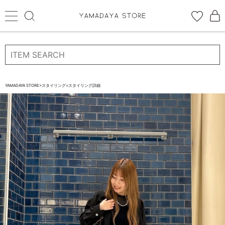
ログイン
新規会員登録
お気に入り登録
YAMADAYA STORE
>
スタイリング
>
スタイリング詳細
お気に入り
ログイン
CATEGORYから探す
STORE BRAND・LABELから探す
すべての商品
新着商品
予約商品