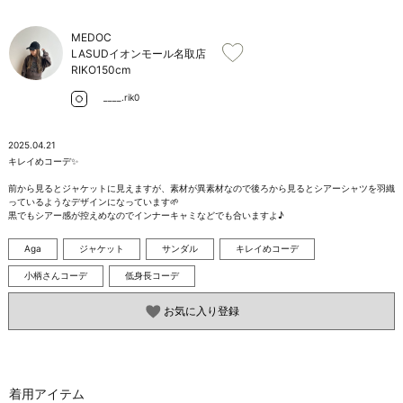
お問い合わせ
MEDOC
LASUDイオンモール名取店
RIKO
150cm
____.rik0
2025.04.21
キレイめコーデ✨

前から見るとジャケットに見えますが、素材が異素材なので後ろから見るとシアーシャツを羽織
っているようなデザインになっています🌱

黒でもシアー感が控えめなのでインナーキャミなどでも合いますよ♪
Aga
ジャケット
サンダル
キレイめコーデ
小柄さんコーデ
低身長コーデ
お気に入り登録
着用アイテム