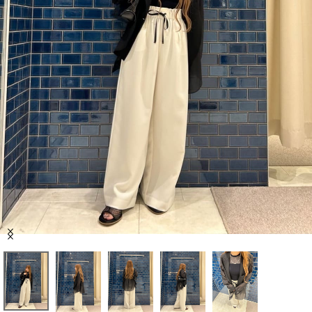
セール商品
スタイリング
特集
NEWS
ブランド一覧
店舗検索
Item
サイズガイド
1
of
5
ご利用ガイド/ヘルプ