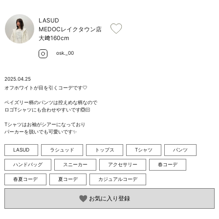
お問い合わせ
LASUD
MEDOCレイクタウン店
大﨑
160cm
osk._00
2025.04.25
オフホワイトが目を引くコーデです🤍

ペイズリー柄のパンツは控えめな柄なので

ロゴTシャツにも合わせやすいです🙆🏻

Tシャツはお袖がシアーになっており

パーカーを脱いでも可愛いです✨
LASUD
ラシュッド
トップス
Tシャツ
パンツ
ハンドバッグ
スニーカー
アクセサリー
春コーデ
春夏コーデ
夏コーデ
カジュアルコーデ
お気に入り登録