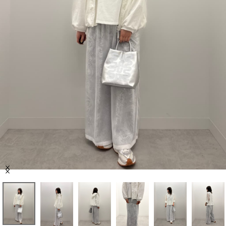
セール商品
スタイリング
特集
NEWS
ブランド一覧
店舗検索
Item
サイズガイド
1
of
6
ご利用ガイド/ヘルプ