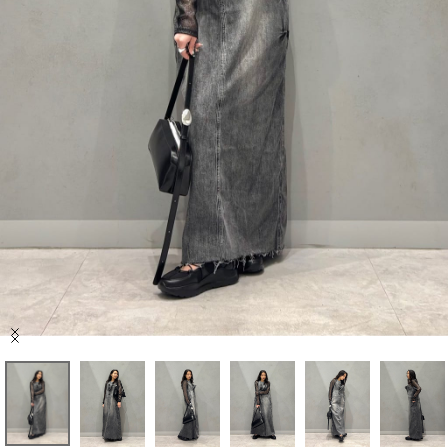
セール商品
スタイリング
特集
NEWS
ブランド一覧
店舗検索
Item
サイズガイド
1
of
8
ご利用ガイド/ヘルプ