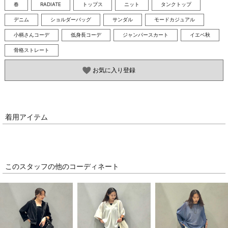
春
RADIATE
トップス
ニット
タンクトップ
デニム
ショルダーバッグ
サンダル
モードカジュアル
小柄さんコーデ
低身長コーデ
ジャンパースカート
イエベ秋
骨格ストレート
お気に入り登録
着用アイテム
このスタッフの他のコーディネート