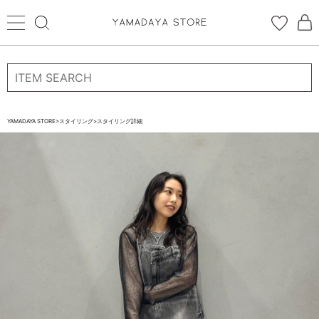
ログイン
新規会員登録
お気に入り登録
YAMADAYA STORE
>
スタイリング
>
スタイリング詳細
お気に入り
ログイン
CATEGORYから探す
STORE BRAND・LABELから探す
すべての商品
新着商品
予約商品