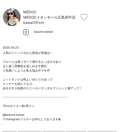
お問い合わせ
MEDOC
MEDOCイオンモール広島府中店
kawai
151cm
kazune.kawai
2025.04.23
人気のジャンスカから新色が登場🧺✨

ブルーとは違うモード感や大人っぽさがあり

また違う雰囲気を楽しめます🙆🏻

２色買いしようか私も悩み中です💭

ニットタンクは程よいゆとりがあって

インナーを挟んでも◎

歩きやすさ抜群のスニーカーサンダルでトレンド感アップ！

--------------------------------------------

151cm/イエベ秋/骨スト

@kazune.kawai

↑Instagramフォローお待ちしております🍃

.