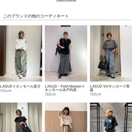
このブランドの他のコーディネート
LASUD・Petit Maisonイ
LASUDイオンモール直方
LASUD Vinサンロード青
オンモール水戸内原
森
153cm
162cm
150cm