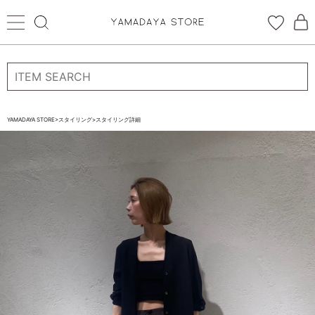
ログイン
新規会員登録
お気に入り登録
YAMADAYA STORE
>
スタイリング
>
スタイリング詳細
お気に入り
ログイン
CATEGORYから探す
STORE BRAND・LABELから探す
すべての商品
新着商品
予約商品