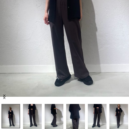
セール商品
スタイリング
特集
NEWS
ブランド一覧
店舗検索
Item
サイズガイド
1
of
10
ご利用ガイド/ヘルプ