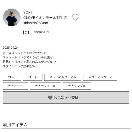
お問い合わせ
YORT
CLOVEイオンモール羽生店
shishido
163cm
shishido_cl
2025.04.24
すっきりシルエットのブラウスに

ストレートパンツでＩラインを意識🌿

足元もさりげなく高さのあるサンダルで

スタイルアップ効果を🩴
YORT
ヨート
キレイめカジュアル
カジュアルコーデ
大人コーデ
大人カジュアル
大人シンプル
お気に入り登録
着用アイテム