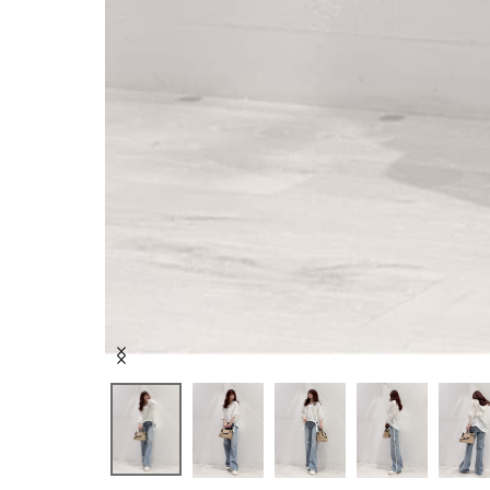
Item
1
of
5