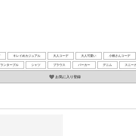
デ
キレイめカジュアル
大人コーデ
大人可愛い
小柄さんコーデ
グランターブル
シャツ
ブラウス
パーカー
デニム
スニー
お気に入り登録