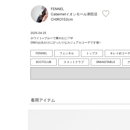
FENNEL
Cabernetイオンモール津田沼
CHIRO
153cm
2025.04.25
ホワイト×ブルーで爽やかに🤍🩵

GWのお出かけにぴったりなカジュアルコーデです😆✨️
FENNEL
フェンネル
トップス
キレイめコー
SCOTCLUB
スコットクラブ
GRANDTABLE
着用アイテム