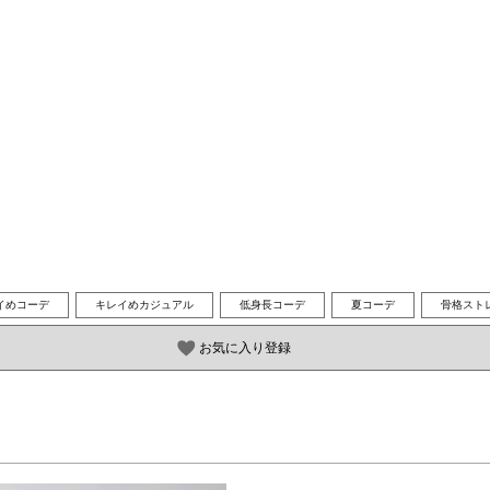
イめコーデ
キレイめカジュアル
低身長コーデ
夏コーデ
骨格スト
お気に入り登録