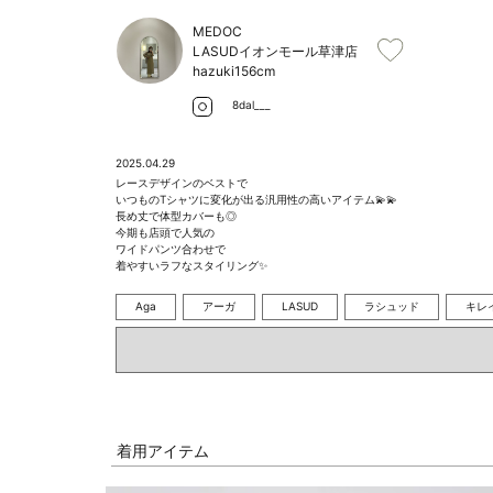
MEDOC
LASUDイオンモール草津店
hazuki
156cm
8dal___
2025.04.29
レースデザインのベストで

いつものTシャツに変化が出る汎用性の高いアイテム💫💫

長め丈で体型カバーも◎

今期も店頭で人気の

ワイドパンツ合わせで

着やすいラフなスタイリング✨
Aga
アーガ
LASUD
ラシュッド
キレ
着用アイテム