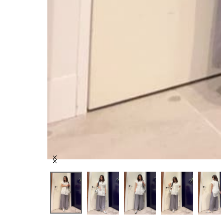
Item
1
of
5