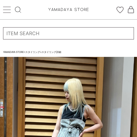
ログイン
新規会員登録
お気に入り登録
YAMADAYA STORE
>
スタイリング
>
スタイリング詳細
お気に入り
ログイン
CATEGORYから探す
STORE BRAND・LABELから探す
すべての商品
新着商品
予約商品