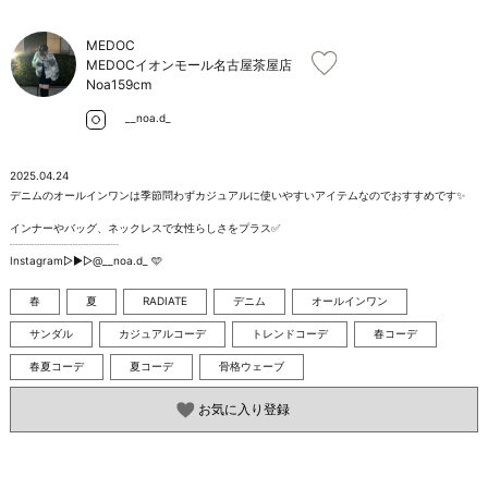
お問い合わせ
MEDOC
MEDOCイオンモール名古屋茶屋店
Noa
159cm
__noa.d_
2025.04.24
デニムのオールインワンは季節問わずカジュアルに使いやすいアイテムなのでおすすめです✨️

インナーやバッグ、ネックレスで女性らしさをプラス✅

┈┈┈┈┈┈┈┈┈┈

Instagram▷▶︎▷@__noa.d_ 🩵
春
夏
RADIATE
デニム
オールインワン
サンダル
カジュアルコーデ
トレンドコーデ
春コーデ
春夏コーデ
夏コーデ
骨格ウェーブ
お気に入り登録