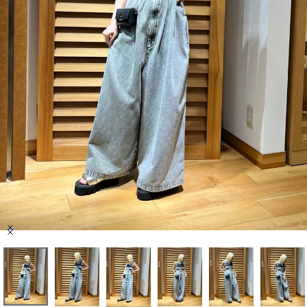
セール商品
スタイリング
特集
NEWS
ブランド一覧
店舗検索
Item
サイズガイド
1
of
6
ご利用ガイド/ヘルプ