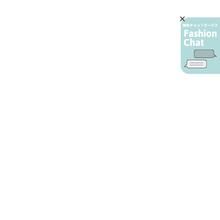
AIカスタマーサービス
プライバシーポリシー
ご利用ガイド
特定商取引に基づく表示
店舗検索
会社概要
お問い合わせ
YAMADAYA 公式アプリ