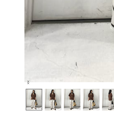
Item
1
of
6