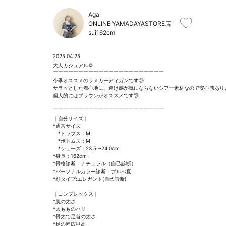
Aga
ONLINE YAMADAYASTORE店
sui
162cm
2025.04.25
大人カジュアル🌻

￣￣￣￣￣￣￣￣￣￣￣￣￣￣￣￣￣￣￣￣￣￣

今季オススメのラメカーディガンです◎

サラッとした着心地に、透け感が気にならないシアー素材なので安心感あります
個人的にはブラウンがオススメです👌

￣￣￣￣￣￣￣￣￣￣￣￣￣￣￣￣￣￣￣￣￣￣

｜自分サイズ｜

*通常サイズ

　*トップス：M

　*ボトムス：M

　*シューズ：23.5〜24.0cm

*身長：162cm

*骨格診断：ナチュラル（自己診断）

*パーソナルカラー診断：ブルべ夏

*顔タイプ:エレガント(自己診断)

｜コンプレックス｜

*腕の太さ

*太もものハリ

*骨太で足首の太さ

*足の幅広甲高
