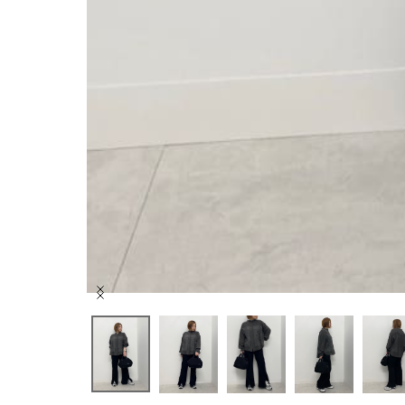
Item
1
of
10