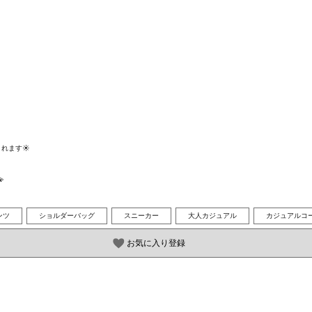
ます☀️



ンツ
ショルダーバッグ
スニーカー
大人カジュアル
カジュアルコ
お気に入り登録