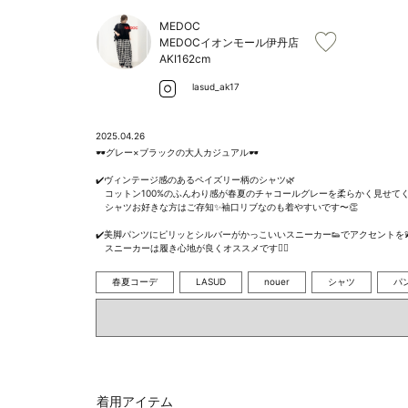
MEDOC
MEDOCイオンモール伊丹店
AKI
162cm
lasud_ak17
2025.04.26
🕶️グレー×ブラックの大人カジュアル🕶️

✔️ヴィンテージ感のあるペイズリー柄のシャツ🌿

　コットン100%のふんわり感が春夏のチャコールグレーを柔らかく見せてくれ
　シャツお好きな方はご存知✨袖口リブなのも着やすいです〜👏

✔️美脚パンツにピリッとシルバーがかっこいいスニーカー👟でアクセントを💫
　スニーカーは履き心地が良くオススメです❤️‍🔥
春夏コーデ
LASUD
nouer
シャツ
パ
着用アイテム