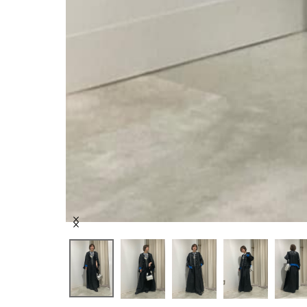
Item
1
of
10