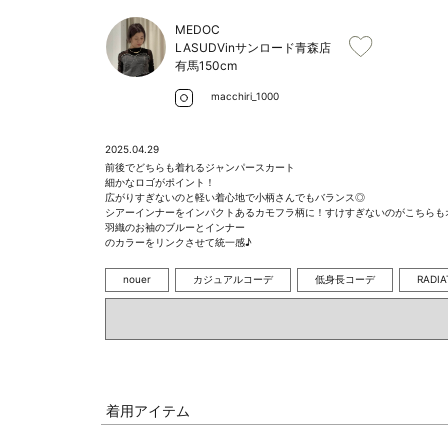
MEDOC
LASUDVinサンロード青森店
有馬
150cm
macchiri_1000
2025.04.29
前後でどちらも着れるジャンパースカート

細かなロゴがポイント！

広がりすぎないのと軽い着心地で小柄さんでもバランス◎

シアーインナーをインパクトあるカモフラ柄に！すけすぎないのがこちらもオ
羽織のお袖のブルーとインナー

のカラーをリンクさせて統一感♪
nouer
カジュアルコーデ
低身長コーデ
RADIA
着用アイテム