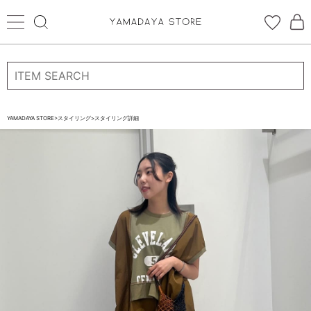
ログイン
新規会員登録
お気に入り登録
YAMADAYA STORE
>
スタイリング
>
スタイリング詳細
お気に入り
ログイン
CATEGORYから探す
STORE BRAND・LABELから探す
すべての商品
新着商品
予約商品