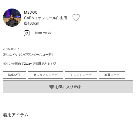
お問い合わせ
MEDOC
GARNイオンモール白山店
媛
163cm
hime_ymdy
2025.05.07
楽ちんドッキングワンピースコーデ！

ボタンを留めて2wayで着用できます♡
RADIATE
カジュアルコーデ
トレンドコーデ
春夏コーデ
お気に入り登録
着用アイテム