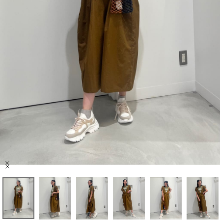
セール商品
スタイリング
特集
NEWS
ブランド一覧
店舗検索
Item
サイズガイド
1
of
10
ご利用ガイド/ヘルプ