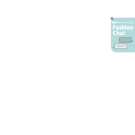
AIカスタマーサービス
プライバシーポリシー
ご利用ガイド
特定商取引に基づく表示
店舗検索
会社概要
お問い合わせ
YAMADAYA 公式アプリ