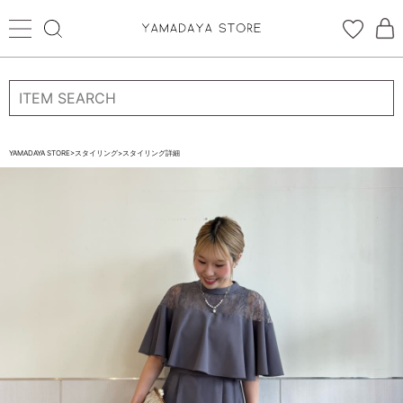
ログイン
新規会員登録
お気に入り登録
YAMADAYA STORE
>
スタイリング
>
スタイリング詳細
お気に入り
ログイン
CATEGORYから探す
STORE BRAND・LABELから探す
すべての商品
新着商品
予約商品