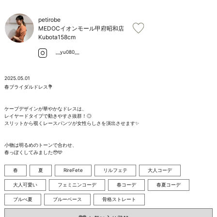
お問い合わせ
petirobe
MEDOCイオンモール甲府昭和店
Kubota
158cm
__yu080__
2025.05.01
春ブライダルドレス💐

ケープデザインが華やかなドレスは、

レイヤードタイプで動きやすさ抜群！◎

スリットから覗くレースパンツが女性らしさを演出させます✨️

小物は明るめのトーンで合わせ、

春っぽくしてみました🥹🩵
春
夏
RireFete
リルフェテ
大人コーデ
大人可愛い
フェミニンコーデ
春コーデ
春夏コーデ
ブルべ夏
ブルーベース
骨格ストレート