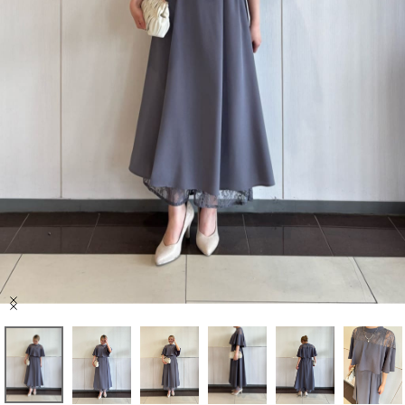
セール商品
スタイリング
特集
NEWS
ブランド一覧
店舗検索
Item
サイズガイド
1
of
8
ご利用ガイド/ヘルプ