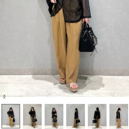
セール商品
スタイリング
特集
NEWS
ブランド一覧
店舗検索
Item
サイズガイド
1
of
7
ご利用ガイド/ヘルプ