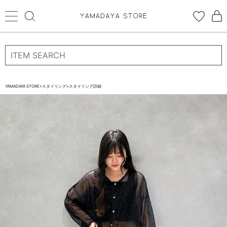
ログイン
新規会員登録
お気に入り登録
YAMADAYA STORE
>
スタイリング
>
スタイリング詳細
お気に入り
ログイン
CATEGORYから探す
STORE BRAND・LABELから探す
すべての商品
新着商品
予約商品