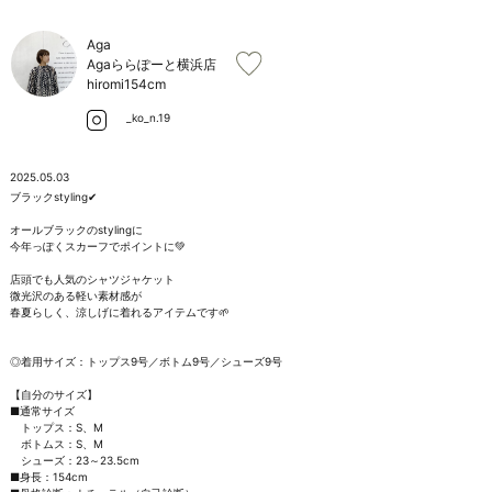
お問い合わせ
Aga
Agaららぽーと横浜店
hiromi
154cm
_ko_n.19
2025.05.03
ブラックstyling✔︎

オールブラックのstylingに

今年っぽくスカーフでポイントに💚

店頭でも人気のシャツジャケット

微光沢のある軽い素材感が

春夏らしく、涼しげに着れるアイテムです🌱

◎着用サイズ：トップス9号／ボトム9号／シューズ9号

【自分のサイズ】

■通常サイズ

　トップス：S、M

　ボトムス：S、M

　シューズ：23～23.5cm

■身長：154cm
