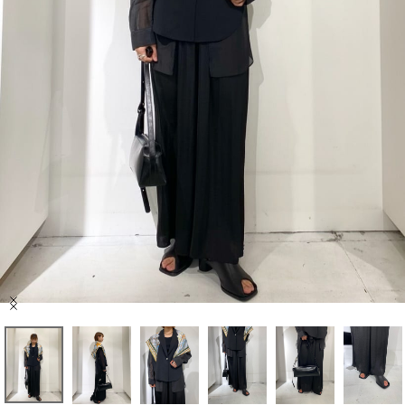
セール商品
スタイリング
特集
NEWS
ブランド一覧
店舗検索
Item
サイズガイド
1
of
6
ご利用ガイド/ヘルプ