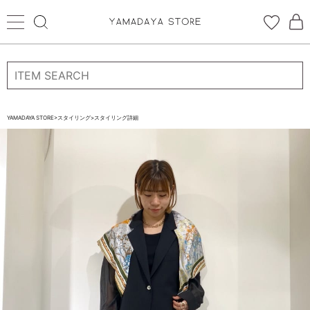
ログイン
新規会員登録
お気に入り登録
YAMADAYA STORE
>
スタイリング
>
スタイリング詳細
お気に入り
ログイン
CATEGORYから探す
STORE BRAND・LABELから探す
すべての商品
新着商品
予約商品