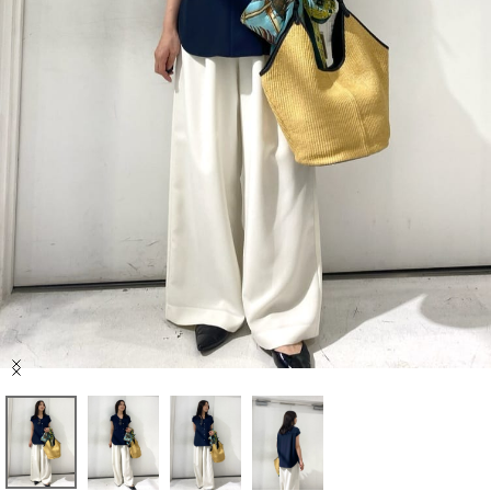
セール商品
スタイリング
特集
NEWS
ブランド一覧
店舗検索
Item
サイズガイド
1
of
4
ご利用ガイド/ヘルプ