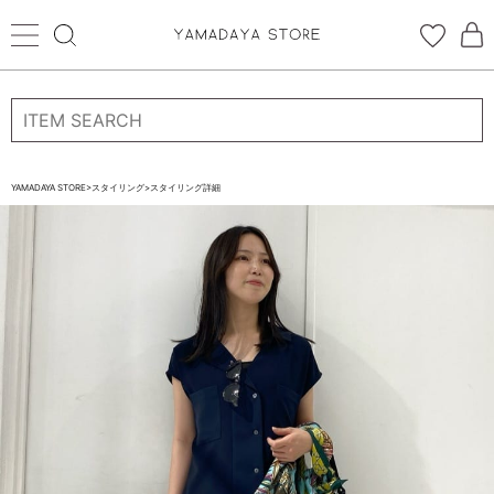
ログイン
新規会員登録
お気に入り登録
YAMADAYA STORE
>
スタイリング
>
スタイリング詳細
お気に入り
ログイン
CATEGORYから探す
STORE BRAND・LABELから探す
すべての商品
新着商品
予約商品