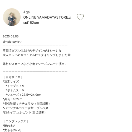
お問い合わせ
Aga
ONLINE YAMADAYASTORE店
sui
162cm
2025.05.05
simple style✨

￣￣￣￣￣￣￣￣￣￣￣￣￣￣￣￣￣￣￣￣￣￣

前見頃ダブル仕上げのデザインがオシャレな

大人キレイめカジュアルにスタイリングしました😌

雑材やスカーフなど小物でシーズンムード演出。

￣￣￣￣￣￣￣￣￣￣￣￣￣￣￣￣￣￣￣￣￣￣

｜自分サイズ｜

*通常サイズ

　*トップス：M

　*ボトムス：M

　*シューズ：23.5〜24.0cm

*身長：162cm

*骨格診断：ナチュラル（自己診断）

*パーソナルカラー診断：ブルべ夏

*顔タイプ:エレガント(自己診断)

｜コンプレックス｜

*腕の太さ

*太もものハリ
