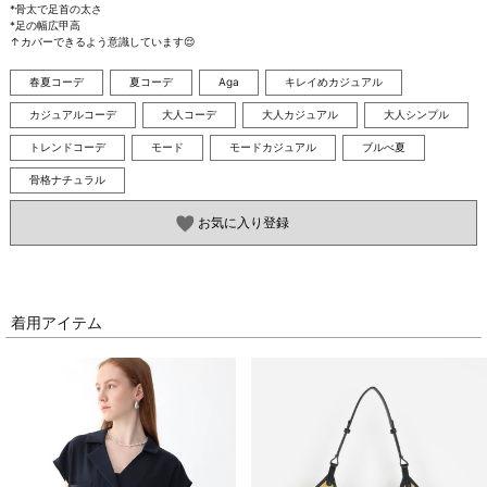
*骨太で足首の太さ

*足の幅広甲高

↑カバーできるよう意識しています😌
春夏コーデ
夏コーデ
Aga
キレイめカジュアル
カジュアルコーデ
大人コーデ
大人カジュアル
大人シンプル
トレンドコーデ
モード
モードカジュアル
ブルべ夏
骨格ナチュラル
お気に入り登録
着用アイテム