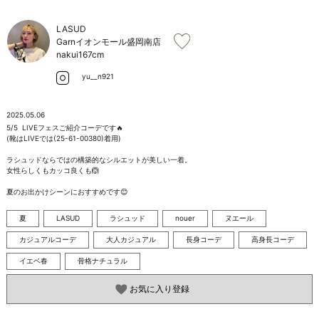
お問い合わせ
LASUD
Garnイオンモール盛岡南店
nakui
167cm
yu__n921
2025.05.06
5/5  LIVEフェスご紹介コーデです🔥　

(靴はLIVEでは(25-61-00380)着用)

ラシュッドならではの構築的なシルエットが美しい一着。　

女性らしくもカッコ良くも🙆　

夏のお出かけシーンにおすすめです😊
夏
LASUD
ラシュッド
nouer
ヌエール
カジュアルコーデ
大人カジュアル
長身コーデ
高身長コーデ
イエベ春
骨格ナチュラル
お気に入り登録