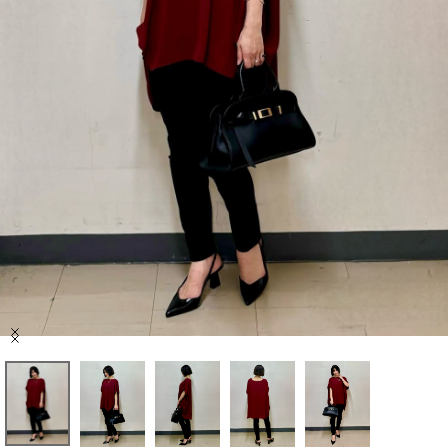
セール商品
スタイリング
特集
NEWS
ブランド一覧
店舗検索
Item
サイズガイド
1
of
5
ご利用ガイド/ヘルプ