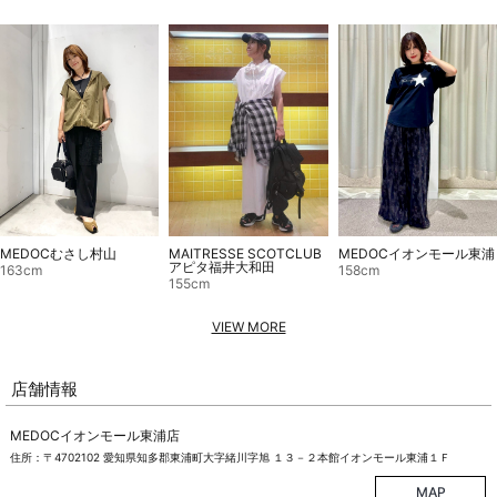
MAITRESSE SCOTCLUB
MEDOCむさし村山
MEDOCイオンモール東浦
アピタ福井大和田
163cm
158cm
155cm
VIEW MORE
店舗情報
MEDOCイオンモール東浦店
住所：〒4702102 愛知県知多郡東浦町大字緒川字旭 １３－２本館イオンモール東浦１Ｆ
MAP