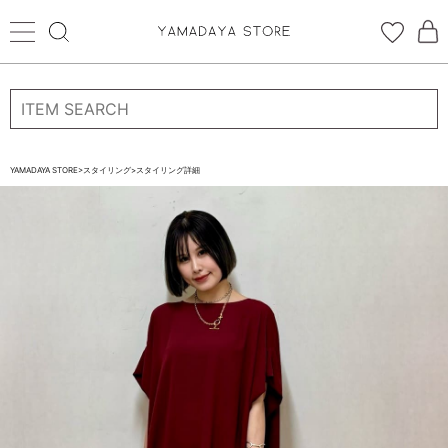
ログイン
新規会員登録
お気に入り登録
YAMADAYA STORE
>
スタイリング
>
スタイリング詳細
お気に入り
ログイン
CATEGORYから探す
STORE BRAND・LABELから探す
すべての商品
新着商品
予約商品