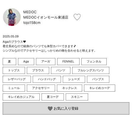
お問い合わせ
MEDOC
MEDOCイオンモール東浦店
tojo
158cm
2025.05.09
Agaのブラウス❤️

着丈長めなので細身のパンツでも体型カバーできます🎵

シンプルなのでアクセサリーはしっかりめの物を合わせると映えます。
夏
Aga
アーガ
FENNEL
フェンネル
トップス
ブラウス
パンツ
フルレングスパンツ
レザーバッグ
ハンドバッグ
シューズ
パンプス
ミュール
アクセサリー
ネックレス
キレイめコーデ
キレイめカジュアル
夏コーデ
スキニー
お気に入り登録