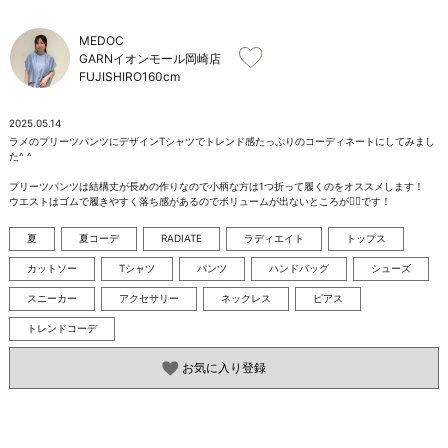
お問い合わせ
MEDOC
GARNイオンモール岡崎店
FUJISHIRO
160cm
2025.05.14
ラメのプリーツパンツにデザインTシャツでトレンド感たっぷりのコーディネートにしてみまし
た^ ^

プリーツパンツは結構丈が長めの作りなので小柄な方は1つ折って履くのをオススメします！

ウエストはゴムで履きやすく落ち感があるのでボリュームが出ないところが🙆‍♀️です！
夏
夏コーデ
RADIATE
ラディエイト
トップス
カットソー
Tシャツ
パンツ
ハンドバッグ
シューズ
スニーカー
アクセサリー
ネックレス
ピアス
トレンドコーデ
お気に入り登録