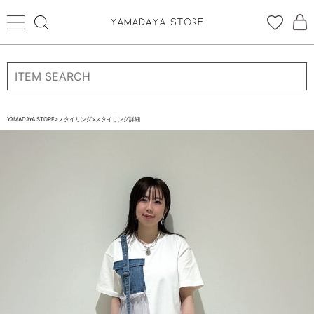
ログイン
新規会員登録
お気に入り登録
YAMADAYA STORE
>
スタイリング
>
スタイリング詳細
お気に入り
ログイン
CATEGORYから探す
STORE BRAND・LABELから探す
すべての商品
新着商品
予約商品