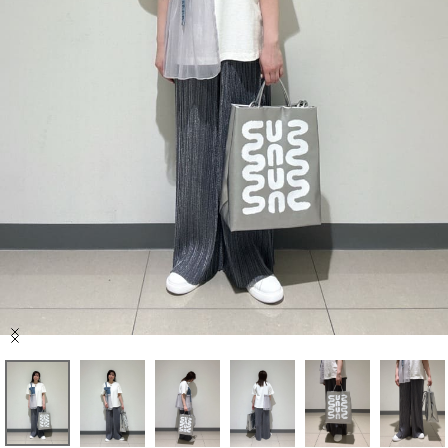
セール商品
スタイリング
特集
NEWS
ブランド一覧
店舗検索
Item
サイズガイド
1
of
9
ご利用ガイド/ヘルプ