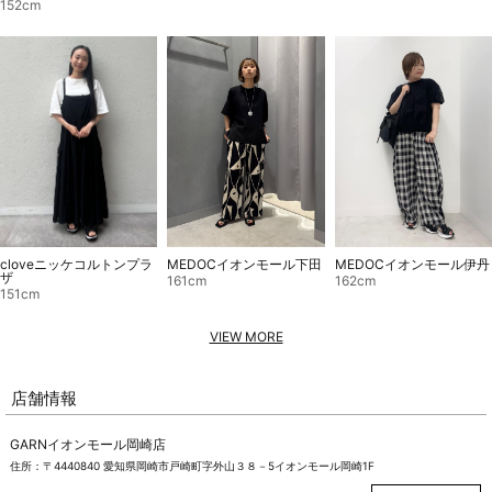
152cm
cloveニッケコルトンプラ
MEDOCイオンモール伊丹
MEDOCイオンモール下田
ザ
162cm
161cm
151cm
VIEW MORE
店舗情報
GARNイオンモール岡崎店
住所：〒4440840 愛知県岡崎市戸崎町字外山３８－5イオンモール岡崎1F