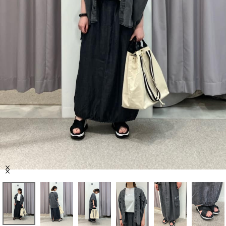
セール商品
スタイリング
特集
NEWS
ブランド一覧
店舗検索
Item
サイズガイド
1
of
7
ご利用ガイド/ヘルプ