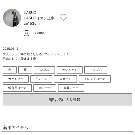
お問い合わせ
LASUD
LASUDイオン上磯
co
153cm
cooo0._
2025.05.13
大人カジュアルに着こなせるデニムジャケット！

羽織としても使えます🟢
春
夏
LASUD
ラシュッド
トップス
カットソー
Tシャツ
スカート
トレンドコーデ
低身長コーデ
春コーデ
春夏コーデ
お気に入り登録
着用アイテム