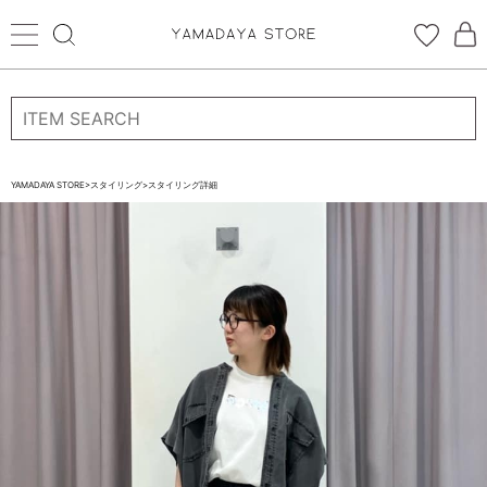
ログイン
新規会員登録
お気に入り登録
YAMADAYA STORE
>
スタイリング
>
スタイリング詳細
お気に入り
ログイン
CATEGORYから探す
STORE BRAND・LABELから探す
すべての商品
新着商品
予約商品