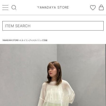
ログイン
新規会員登録
お気に入り登録
YAMADAYA STORE
>
スタイリング
>
スタイリング詳細
お気に入り
ログイン
CATEGORYから探す
STORE BRAND・LABELから探す
すべての商品
新着商品
予約商品