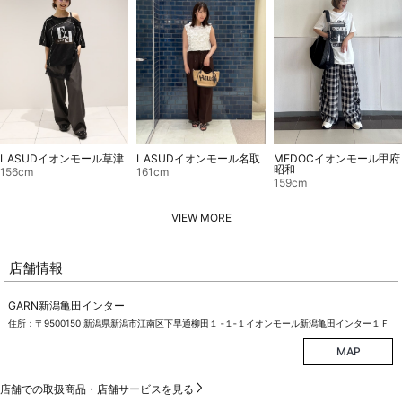
LASUDイオンモール草津
LASUDイオンモール名取
MEDOCイオンモール甲府
昭和
156cm
161cm
159cm
VIEW MORE
店舗情報
GARN新潟亀田インター
住所：〒9500150 新潟県新潟市江南区下早通柳田１ ‐１‐１イオンモール新潟亀田インター１Ｆ
MAP
店舗での取扱商品・店舗サービスを見る