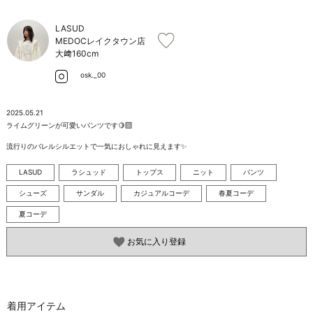
お問い合わせ
LASUD
MEDOCレイクタウン店
大﨑
160cm
osk._00
2025.05.21
ライムグリーンが可愛いパンツです🍋‍🟩

流行りのバレルシルエットで一気におしゃれに見えます✨
LASUD
ラシュッド
トップス
ニット
パンツ
シューズ
サンダル
カジュアルコーデ
春夏コーデ
夏コーデ
お気に入り登録
着用アイテム