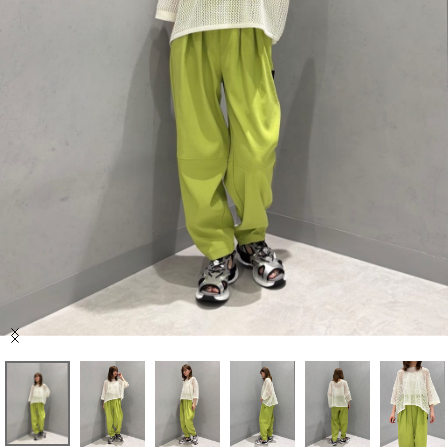
セール商品
スタイリング
特集
NEWS
ブランド一覧
店舗検索
Item
サイズガイド
1
of
8
ご利用ガイド/ヘルプ