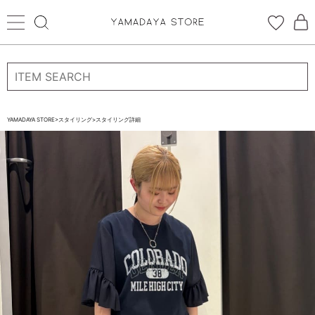
ログイン
新規会員登録
お気に入り登録
YAMADAYA STORE
>
スタイリング
>
スタイリング詳細
お気に入り
ログイン
CATEGORYから探す
STORE BRAND・LABELから探す
すべての商品
新着商品
予約商品