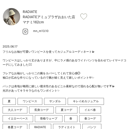
お問い合わせ
RADIATE
RADIATEアミュプラザおおいた店
マナミ
162cm
mn_m13.10
2025.06.17
フリルなお袖が可愛いワンピースを使ってカジュアルコーディネート💫

ワンピースはしっかり丈がありますが、中にラメ感のあるワイドパンツを合わせてレイヤードコ
ーデにしてみました🧚‍♀️

フレアなお袖がしっかり二の腕をカバーしてくれて安心感💮

袖口が広めな作りになっているので腕が細く見えて嬉しいポイント🫶✨

バックは表地が梅雨に嬉しい撥水性のあるビニル素材なので濡れる心配が無いです☔️💫

光沢があってキラキラなのもワンポイント✨
夏
ワンピース
サンダル
キレイめカジュアル
大人コーデ
長身コーデ
夏コーデ
イエベ春
イエローベース
骨格ウェーブ
春
春コーデ
春夏コーデ
RADIATE
ラディエイト
パンツ