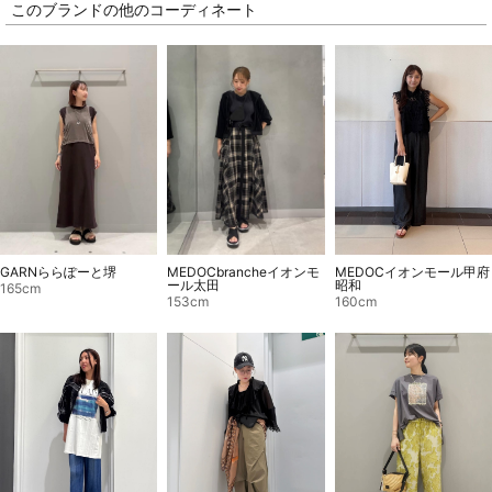
このブランドの他のコーディネート
GARNららぽーと堺
MEDOCbrancheイオンモ
MEDOCイオンモール甲府
ール太田
昭和
165cm
153cm
160cm