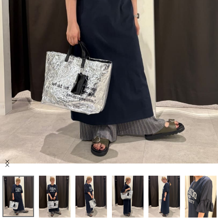
セール商品
スタイリング
特集
NEWS
ブランド一覧
店舗検索
Item
サイズガイド
1
of
10
ご利用ガイド/ヘルプ