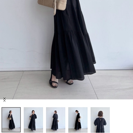
セール商品
スタイリング
特集
NEWS
ブランド一覧
店舗検索
Item
サイズガイド
1
of
5
ご利用ガイド/ヘルプ