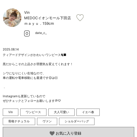
お問い合わせ
Vin
MEDOCイオンモール下田店
ｍａｙｕ．
159cm
date_c_
2025.08.14
ティアードデザインがかわいいワンピース🐈‍⬛

黒だからこその上品さが雰囲気を変えてくれます！

シワになりにくい生地なので、

車の運転や電車移動にも最適です😌🤝🏻

．

Instagramも更新しているので

ぜひチェックとフォローお願いします💭♡
Vin
ワンピース
大人可愛い
イエベ春
骨格ナチュラル
ヴァン
ショルダーバッグ
お気に入り登録