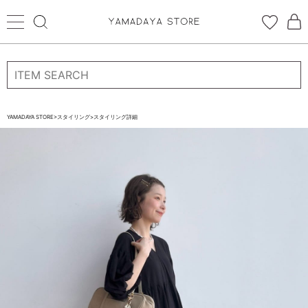
ログイン
新規会員登録
お気に入り登録
YAMADAYA STORE
>
スタイリング
>
スタイリング詳細
お気に入り
ログイン
CATEGORYから探す
STORE BRAND・LABELから探す
すべての商品
新着商品
予約商品