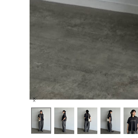
Item
1
of
10