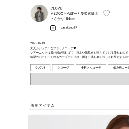
CLOVE
MEDOCららぽーと愛知東郷店
ささかな
154cm
sasakana97
2025.07.19
大人カジュアルなブラックコーデ🖤

シアーニットは透け感が涼しげで、程よい肌見せも叶えてくれる優れものです
体型カバーしてくれるカーブパンツは、履き心地も楽でおしゃれ見えするの
CLOVE
クローヴ
小柄さんコーデ
低身長コー
着用アイテム