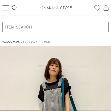
ログイン
新規会員登録
お気に入り登録
YAMADAYA STORE
>
スタイリング
>
スタイリング詳細
お気に入り
ログイン
CATEGORYから探す
STORE BRAND・LABELから探す
すべての商品
新着商品
予約商品