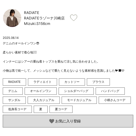
お問い合わせ
RADIATE
RADIATEラゾーナ川崎店
Mizuki.S
156cm
2025.06.14
デニムのオールインワン😎

柔らかい素材で着心地🙆‍♀️

インナーにはシアーの重ね着トップスを重ねて涼し気に合わせました。

小物は黒で統一して、メッシュなどで重たく見えないような素材感を意識しました🐦‍⬛🩵
RADIATE
ラディエイト
カットソー
ブラウス
デニム
オールインワン
ショルダーバッグ
ハンドバッグ
サンダル
大人カジュアル
モードカジュアル
小柄さんコーデ
低身長コーデ
夏
夏コーデ
お気に入り登録