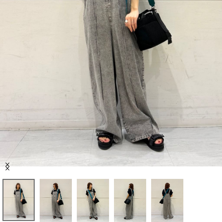
セール商品
スタイリング
特集
NEWS
ブランド一覧
店舗検索
Item
サイズガイド
1
of
5
ご利用ガイド/ヘルプ