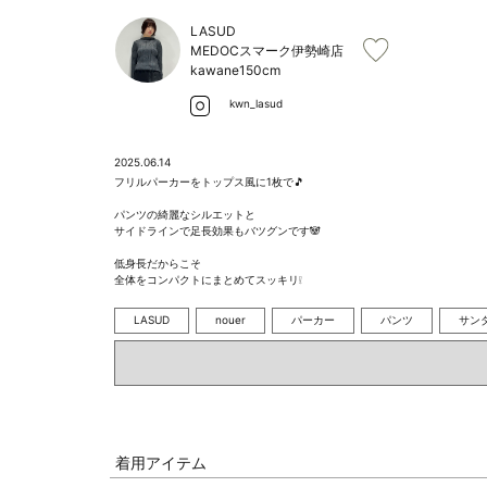
LASUD
MEDOCスマーク伊勢崎店
kawane
150cm
kwn_lasud
2025.06.14
フリルパーカーをトップス風に1枚で🎵

パンツの綺麗なシルエットと

サイドラインで足長効果もバツグンです🐼

低身長だからこそ

全体をコンパクトにまとめてスッキリ❕
LASUD
nouer
パーカー
パンツ
サン
着用アイテム