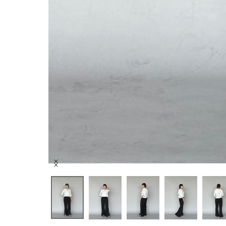
Item
1
of
8