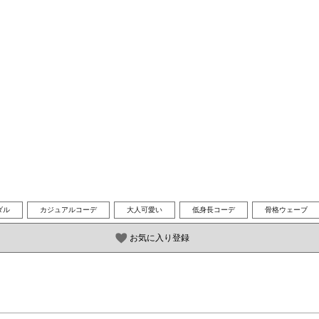
ダル
カジュアルコーデ
大人可愛い
低身長コーデ
骨格ウェーブ
お気に入り登録