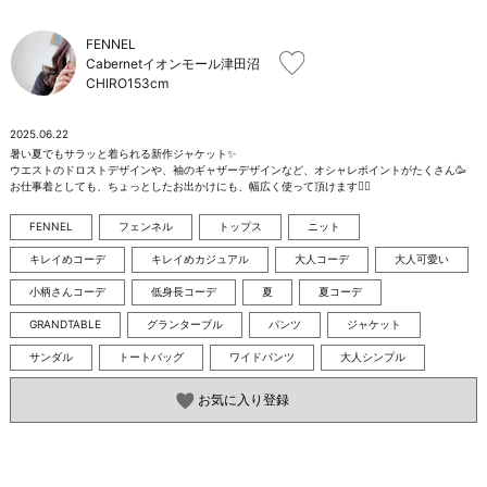
お問い合わせ
FENNEL
Cabernetイオンモール津田沼
CHIRO
153cm
2025.06.22
暑い夏でもサラッと着られる新作ジャケット✨️

ウエストのドロストデザインや、袖のギャザーデザインなど、オシャレポイントがたくさん🥳

お仕事着としても、ちょっとしたお出かけにも、幅広く使って頂けます🙆‍♀️
FENNEL
フェンネル
トップス
ニット
キレイめコーデ
キレイめカジュアル
大人コーデ
大人可愛い
小柄さんコーデ
低身長コーデ
夏
夏コーデ
GRANDTABLE
グランターブル
パンツ
ジャケット
サンダル
トートバッグ
ワイドパンツ
大人シンプル
お気に入り登録