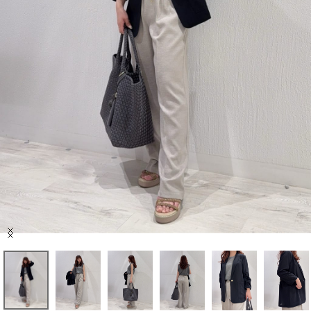
セール商品
スタイリング
特集
NEWS
ブランド一覧
店舗検索
Item
サイズガイド
1
of
6
ご利用ガイド/ヘルプ