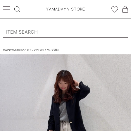
ログイン
新規会員登録
お気に入り登録
YAMADAYA STORE
>
スタイリング
>
スタイリング詳細
お気に入り
ログイン
CATEGORYから探す
STORE BRAND・LABELから探す
すべての商品
新着商品
予約商品