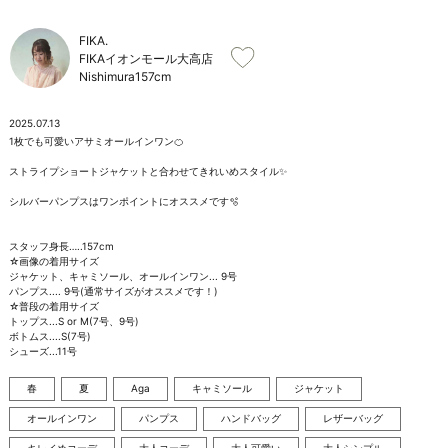
お問い合わせ
FIKA.
FIKAイオンモール大高店
Nishimura
157cm
2025.07.13
1枚でも可愛いアサミオールインワン🍊

ストライプショートジャケットと合わせてきれいめスタイル✨️

シルバーパンプスはワンポイントにオススメです🫧

スタッフ身長…..157cm

☆画像の着用サイズ

ジャケット、キャミソール、オールインワン... 9号

パンプス.... 9号(通常サイズがオススメです！)

☆普段の着用サイズ

トップス...S or M(7号、9号)

ボトムス....S(7号)

シューズ...11号
春
夏
Aga
キャミソール
ジャケット
オールインワン
パンプス
ハンドバッグ
レザーバッグ
キレイめコーデ
大人コーデ
大人可愛い
大人シンプル