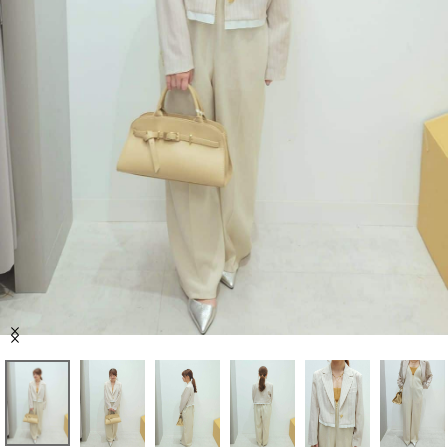
セール商品
スタイリング
特集
NEWS
ブランド一覧
店舗検索
Item
サイズガイド
1
of
8
ご利用ガイド/ヘルプ